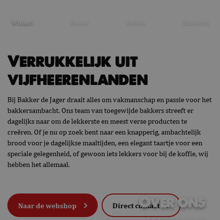
Verrukkelijk uit
_GRECAPTCHA
Google LLC
6 maanden
vijfheerenlanden
www.google.com
Bij Bakker de Jager draait alles om vakmanschap en passie voor het
bakkersambacht. Ons team van toegewijde bakkers streeft er
dagelijks naar om de lekkerste en meest verse producten te
creëren. Of je nu op zoek bent naar een knapperig, ambachtelijk
brood voor je dagelijkse maaltijden, een elegant taartje voor een
speciale gelegenheid, of gewoon iets lekkers voor bij de koffie, wij
hebben het allemaal.
Aanbieder /
Naam
Vervaldatum
Omschrijvi
Aanbieder /
Domein
Naam
Vervaldatum
Omschrijving
Domein
Over ons
gdprcookienotice
.bakkerdejager.nl
1 maand
Naar de webshop
Direct contact
_gid
Google LLC
1 dag
Deze cookie wordt
.bakkerdejager.nl
geplaatst door
Google Analytics.