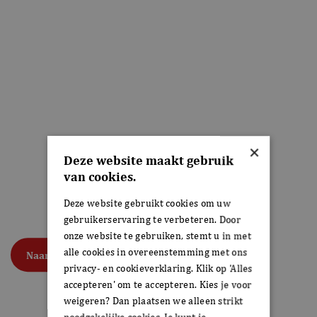
Bakker de Jager
×
Deze website maakt gebruik
ke heerlijke
Waar ambacht en smaak samenkomen in el
van cookies.
r ervaring, is
creatie. Onze bakkerij, met meer dan 56 jaa
Deze website gebruikt cookies om uw
rood en gebak van
trots op het leveren van versgebakken b
gebruikerservaring te verbeteren. Door
de klanten.
de hoogste kwaliteit aan onze gewaardeer
onze website te gebruiken, stemt u in met
alle cookies in overeenstemming met ons
Naar de webshop
privacy- en cookieverklaring. Klik op 'Alles
accepteren' om te accepteren. Kies je voor
weigeren? Dan plaatsen we alleen strikt
noodzakelijke cookies. Je kunt je