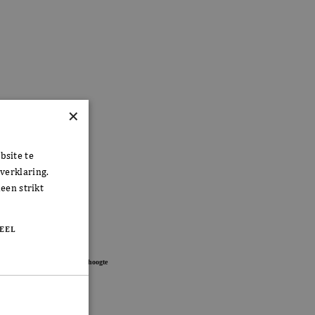
×
bsite te
verklaring.
een strikt
EEL