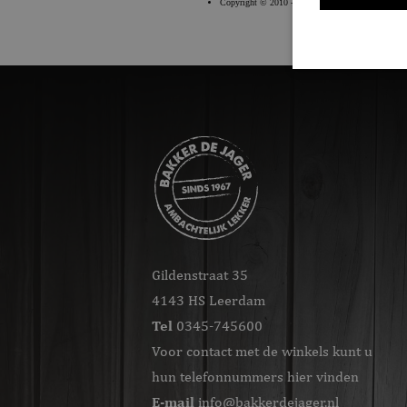
S
Strikt noodzakeli
De website kan ni
Naam
CookieScriptC
ASP.NET_Sessi
Gildenstraat 35
4143 HS Leerdam
Tel
0345-745600
_GRECAPTCHA
Voor contact met de winkels kunt u
hun telefonnummers hier vinden
E-mail
info@bakkerdejager.nl