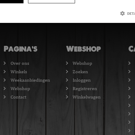
DET
trikt noodzakelijk
Prestatie
Targeting
Functioneel
Niet-geclassificee
jke cookies maken de kernfunctionaliteiten van de website mogelijk, zoals gebruikersaanmelding 
Pagina's
Webshop
C
et goed worden gebruikt zonder de strikt noodzakelijke cookies.
Aanbieder / Domein
Vervaldatum
Omschrijving
Over ons
Webshop
onsent
CookieScript
1 maand
Deze cookie wordt gebruikt door de Co
Winkels
Zoeken
bakkerdejager.nl
service om de cookievoorkeuren van be
onthouden. De cookie-banner van Cooki
Weekaanbiedingen
Inloggen
noodzakelijk om correct te werken.
Webshop
Registreren
onId
Microsoft Corporation
Sessie
Deze cookie wordt ingesteld door Doubl
webshop.bakkerdejager.nl
informatie uit over hoe de eindgebruike
Contact
Winkelwagen
gebruikt en over eventuele advertenties
eindgebruiker heeft gezien voordat hij
website bezocht.
Google LLC
6 maanden
Google reCAPTCHA plaatst een noodzake
www.google.com
(_GRECAPTCHA) wanneer deze wordt u
het oog op de risicoanalyse.