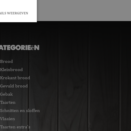
AILS WEERGEVEN
rd
en accountbeheer.
ategorieën
Brood
okie-Script.com-
Kleinbrood
zoekers te
e-Script.com is
Krokant brood
Gevuld brood
eclick en voert
r de website
Gebak
 die de
 de genoemde
Taarten
Schnitten en sloffen
lijke cookie
itgevoerd met
Vlaaien
Taarten extra's