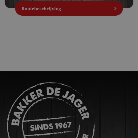
Strikt noodzakelijk
Prestatie
Routebeschrijving
Targeting
Functioneel
Niet-geclassificeerd
Strikt noodzakelijke cookies maken de
kernfunctionaliteiten van de website mogelijk, zoals
gebruikersaanmelding en accountbeheer. De website
kan niet goed worden gebruikt zonder de strikt
noodzakelijke cookies.
Naam
Aanbieder / Domein
Vervaldatum
CookieScriptConsent
CookieScript
1 maand
bakkerdejager.nl
ASP.NET_SessionId
Microsoft Corporation
Sessie
webshop.bakkerdejager.nl