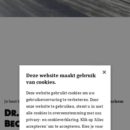
×
Deze website maakt gebruik
van cookies.
Deze website gebruikt cookies om uw
gebruikerservaring te verbeteren. Door
Je bent hier:
Home
›
Dr. H.B Wiardi Beckmanplein, Gorinchem
onze website te gebruiken, stemt u in met
Dr. H.B Wiardi
alle cookies in overeenstemming met ons
privacy- en cookieverklaring. Klik op 'Alles
Beckmanplein,
accepteren' om te accepteren. Kies je voor