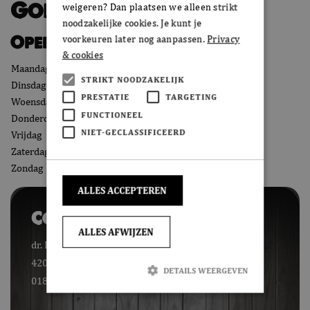
Gorinchem
weigeren? Dan plaatsen we alleen strikt
noodzakelijke cookies. Je kunt je
Openingstijden
voorkeuren later nog aanpassen.
Privacy
& cookies
Maandag
08:00 - 17:30
STRIKT NOODZAKELIJK
Dinsdag
08:00 - 17:30
PRESTATIE
TARGETING
Woensdag
08:00 - 17:30
FUNCTIONEEL
Donderdag
08:00 - 17:30
NIET-GECLASSIFICEERD
Vrijdag
08:00 - 17:30
Zaterdag
08:00 - 16:00
Zondag
Gesloten
ALLES ACCEPTEREN
Contactgegevens
ALLES AFWIJZEN
dr. H.B Wiardi Beckmanplein 53
4207 NC Gorinchem
DETAILS WEERGEVEN
0183-764720