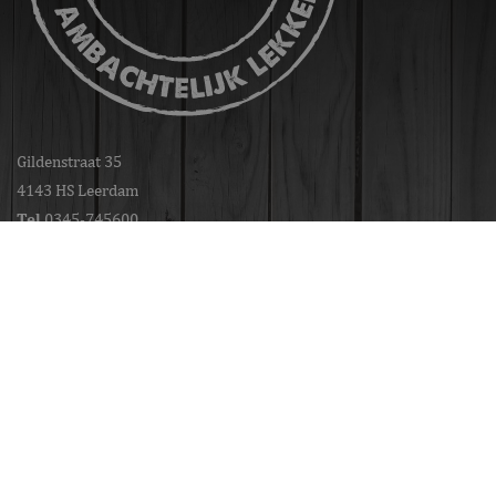
Gildenstraat 35
4143 HS Leerdam
_GRECAPTCHA
Google LLC
6 maanden
www.google.com
Tel
0345-745600
Voor contact met de winkels kunt u
hun telefonnummers hier vinden
E-mail
info@bakkerdejager.nl
Pagina's
Aanbieder /
Naam
Vervaldatum
Omschrijvi
Aanbieder /
Domein
Naam
Vervaldatum
Omschrijving
Webshop
Domein
gdprcookienotice
.bakkerdejager.nl
1 maand