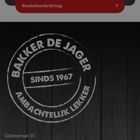
Niet-geclassificeerd
Routebeschrijving
Strikt noodzakelijke cookies maken de
kernfunctionaliteiten van de website mogelijk, zoals
gebruikersaanmelding en accountbeheer. De website
kan niet goed worden gebruikt zonder de strikt
noodzakelijke cookies.
Naam
Aanbieder / Domein
Vervaldatum
CookieScriptConsent
CookieScript
1 maand
bakkerdejager.nl
ASP.NET_SessionId
Microsoft Corporation
Sessie
webshop.bakkerdejager.nl
Gildenstraat 35