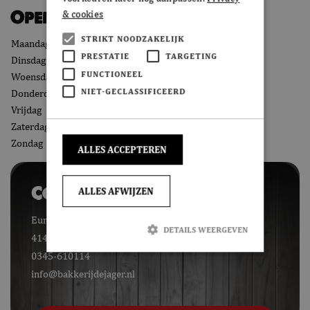
Openingstijden
& cookies
STRIKT NOODZAKELIJK
Maandag
08:00 - 18:00
PRESTATIE
TARGETING
Dinsdag
08:00 - 18:00
FUNCTIONEEL
Woensdag
08:00 - 18:00
NIET-GECLASSIFICEERD
Donderdag
08:00 - 18:00
Vrijdag
08:00 - 18:00
Zaterdag
08:00 - 17:00
Zondag
Gesloten
ALLES ACCEPTEREN
Contactgegevens
ALLES AFWIJZEN
Europaplein 14
DETAILS WEERGEVEN
4142 CC Leerdam
0345-610114
info@bakkerijdejager.nl
Strikt noodzakelijk
Prestatie
Targeting
Functioneel