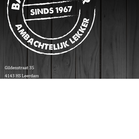
Gildenstraat 35
4143 HS Leerdam
Tel
0345-745600
Voor contact met de winkels kunt u
hun telefonnummers hier vinden
E-mail
info@bakkerdejager.nl
Pagina's