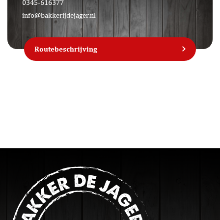
0345-616377
info@bakkerijdejager.nl
Routebeschrijving